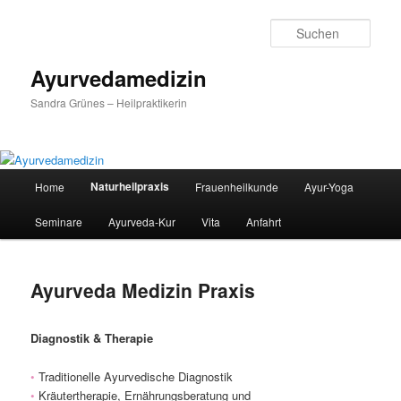
Zum
primären
Such
Inhalt
springen
Ayurvedamedizin
Sandra Grünes – Heilpraktikerin
Hauptmenü
Naturheilpraxis
Home
Frauenheilkunde
Ayur-Yoga
Seminare
Ayurveda-Kur
Vita
Anfahrt
Ayurveda Medizin Praxis
Diagnostik & Therapie
•
Traditionelle Ayurvedische Diagnostik
•
Kräutertherapie, Ernährungsberatung und